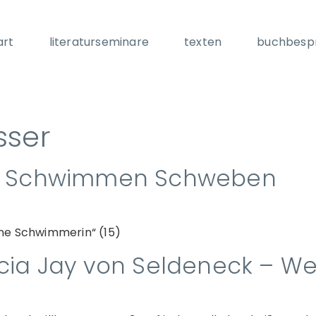
art
literaturseminare
texten
buchbesp
ser
 – Schwimmen Schweben
Eine Schwimmerin“ (15)
ucia Jay von Seldeneck – 