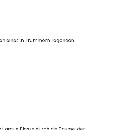
tten eines in Trümmern liegenden
rt graue Blässe durch die Bäume, der