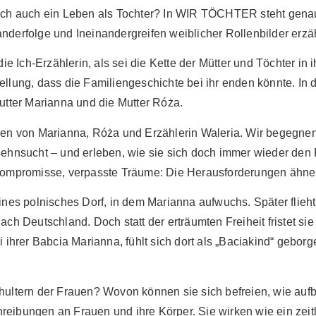
eich auch ein Leben als Tochter? In WIR TÖCHTER steht gena
anderfolge und Ineinandergreifen weiblicher Rollenbilder erz
die Ich-Erzählerin, als sei die Kette der Mütter und Töchter in
ellung, dass die Familiengeschichte bei ihr enden könnte. In
mutter Marianna und die Mutter Róża.
n von Marianna, Róża und Erzählerin Waleria. Wir begegne
ssehnsucht – und erleben, wie sie sich doch immer wieder den
mpromisse, verpasste Träume: Die Herausforderungen ähnel
eines polnisches Dorf, in dem Marianna aufwuchs. Später flieh
ach Deutschland. Doch statt der erträumten Freiheit fristet sie
i ihrer Babcia Marianna, fühlt sich dort als „Baciakind“ geborg
chultern der Frauen? Wovon können sie sich befreien, wie au
eibungen an Frauen und ihre Körper. Sie wirken wie ein zeitlo