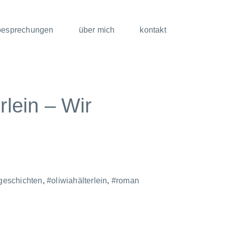
besprechungen
über mich
kontakt
rlein – Wir
geschichten
,
#oliwiahälterlein
,
#roman