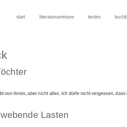
start
literaturseminare
texten
buch
ck
Töchter
bt von ihnen, aber nicht alles. Ich dürfe nicht vergessen, das
hwebende Lasten