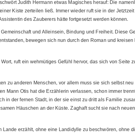
chwört Judith Hermann etwas Magisches herauf: Die namenlose
ner Kiste zerteilen ließ. Immer wieder ruft sie in der Jetztzeit
Assistentin des Zauberers hätte fortgesetzt werden können.
, Gemeinschaft und Alleinsein, Bindung und Freiheit. Diese G
e entstanden, bewegen sich nun durch den Roman und kreisen 
 Wort, ruft ein wehmütiges Gefühl hervor, das sich von Seite z
gen zu anderen Menschen, vor allem muss sie sich selbst neu 
ren Mann Otis hat die Erzählerin verlassen, schon immer trennt
ch in der fernen Stadt, in der sie einst zu dritt als Familie z
 einsamen Häuschen an der Küste. Zaghaft sucht sie nach neu
ande erzählt, ohne eine Landidylle zu beschwören, ohne die e