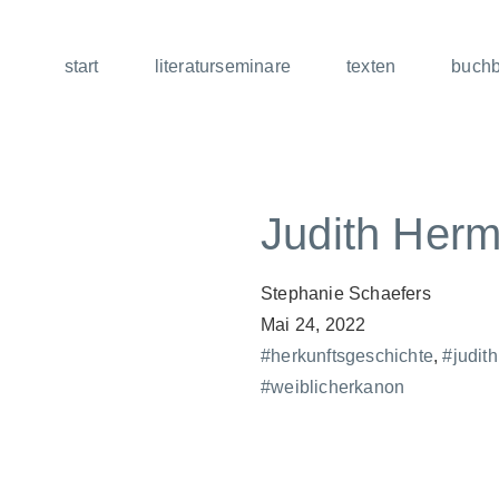
start
literaturseminare
texten
buch
Judith Her
Stephanie Schaefers
Mai 24, 2022
#herkunftsgeschichte
,
#judit
#weiblicherkanon