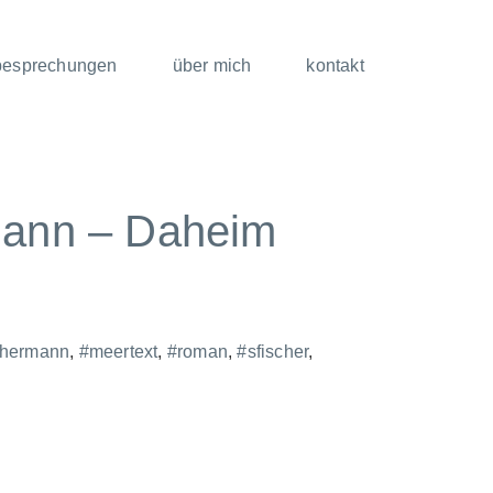
besprechungen
über mich
kontakt
mann – Daheim
hhermann
,
#meertext
,
#roman
,
#sfischer
,