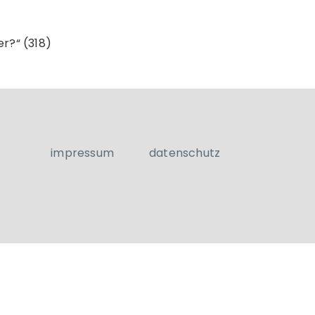
er?“ (318)
impressum
datenschutz