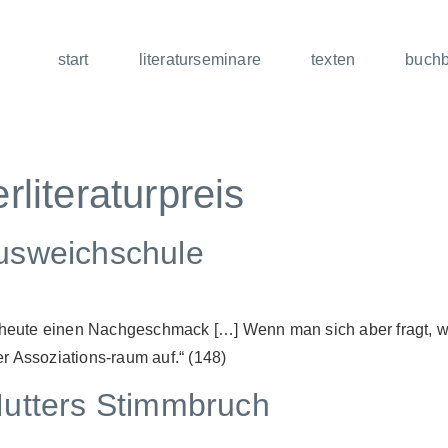
start
literaturseminare
texten
buch
literaturpreis
usweichschule
ir heute einen Nachgeschmack […] Wenn man sich aber fragt,
r Assoziations-raum auf.“ (148)
Mutters Stimmbruch