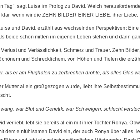
eden Tag“, sagt Luisa im Prolog zu David. Welch herausfordern
st klar, wenn wir die ZEHN BILDER EINER LIEBE, ihrer Liebe,
sa und David, erzählt aus wechselnden Perspektiven: Eine e
 als beide schon mitten im eigenen Leben stehen und dann g
 Verlust und Verlässlichkeit, Schmerz und Trauer. Zehn Bilder,
chönem und Schrecklichem, von Höhen und Tiefen die erzähl
er, als er am Flughafen zu zerbrechen drohte, als alles Glas war
rer Mutter allein großgezogen wurde, liebt ihre Selbstbestimmu
scht.
Zwang, war Blut und Genetik, war Schweigen, schlecht verstec
d verliebt, lebt sie bereits allein mit ihrer Tochter Ronya. O
it dem einfühlsamen David ein, der auch Ronya über alles lie