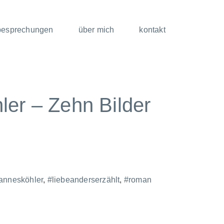
besprechungen
über mich
kontakt
er – Zehn Bilder
annesköhler
,
#liebeanderserzählt
,
#roman