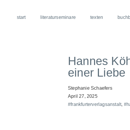
start
literaturseminare
texten
buch
Hannes Köhl
einer Liebe
Stephanie Schaefers
April 27, 2025
#frankfurterverlagsanstalt
,
#h