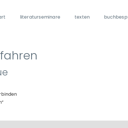
art
literaturseminare
texten
buchbesp
fahren
ue
erbinden
n“